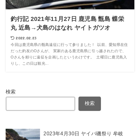
釣行記 2021年11月27日 鹿児島 甑島 蝶栄
丸 近島→犬島のはなれ ヤイトガツオ
2022.02.23
今回は鹿児島県の甑島遠征に行って参りました！ 以前、愛知県在住
だった釣友のOさんが、 実家のある鹿児島県に引っ越されたので、
Oさんを頼りに遠征を企画したというわけです。 土曜日に鹿児島入
りし、この日は観光...
検索
検索
2023年4月30日 ヤイバ磯祭り 牟岐