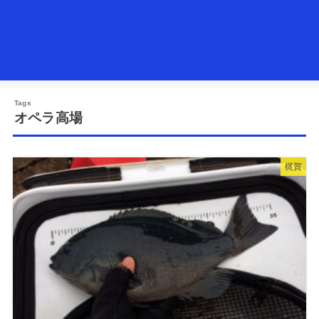
オペラ高場
梶賀