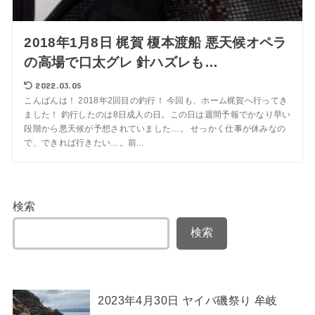
2018年1月8日 梶賀 榎本渡船 悪天候オペラ
の高場で口太グレ 針ハズレも…
2022.03.05
こんばんは！ 2018年2回目の釣行！ 今回も、ホーム梶賀へ行ってき
ました！ 釣行したのは8日成人の日。この日は週間予報でかなり早い
段階から悪天候が予想されていました…。 せっかく仕事が休みなの
で、できれば行きたい…。前...
検索
検索
2023年4月30日 ヤイバ磯祭り 牟岐