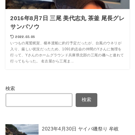
2016年8月7日 三尾 美代志丸 茶釜 尾長グレ
サンバソウ
2022.03.05
いつもの尾鷲梶賀、榎本渡船に釣行予定だったが、台風のウネリが
入り、厳しい状況だったため、1091釣志会の仲間のYさんに無理を
行って、Yさんのホームグラウンド兵庫県北部の三尾の磯へと連れて
行ってもらった。 名古屋から三尾ま...
検索
検索
2023年4月30日 ヤイバ磯祭り 牟岐