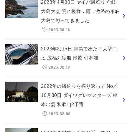
2023年4月30日 ヤイバ磯祭り 牟岐
大島大会 荒れ模様，雨，激渋の牟岐
大島で戦ってきました
2023.08.14
2023年2月5日 寺島で出た！大型口
太 広福丸渡船 尾鷲 引本浦
2023.02.19
2022年の磯釣りを振り返って No.4
10月30日 ダイワグレマスターズ 串
本出雲 和歌山2予選
2023.02.08