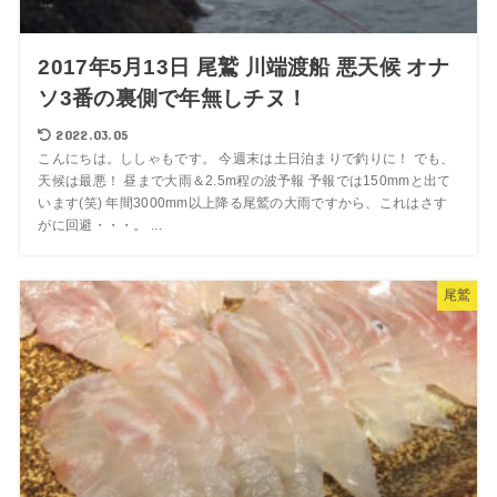
2017年5月13日 尾鷲 川端渡船 悪天候 オナ
ソ3番の裏側で年無しチヌ！
2022.03.05
こんにちは。ししゃもです。 今週末は土日泊まりで釣りに！ でも、
天候は最悪！ 昼まで大雨＆2.5m程の波予報 予報では150mmと出て
います(笑) 年間3000mm以上降る尾鷲の大雨ですから、これはさす
がに回避・・・。 ...
尾鷲