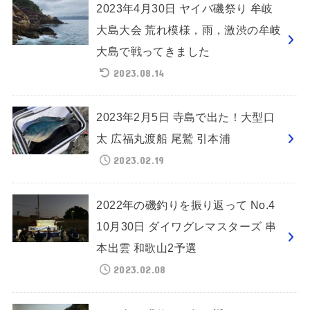
2023年4月30日 ヤイバ磯祭り 牟岐
大島大会 荒れ模様，雨，激渋の牟岐
大島で戦ってきました
2023.08.14
2023年2月5日 寺島で出た！大型口
太 広福丸渡船 尾鷲 引本浦
2023.02.19
2022年の磯釣りを振り返って No.4
10月30日 ダイワグレマスターズ 串
本出雲 和歌山2予選
2023.02.08