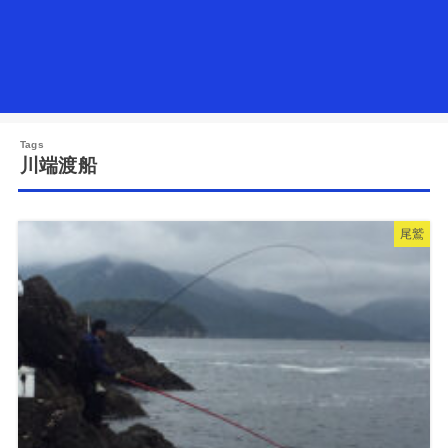
川端渡船
尾鷲