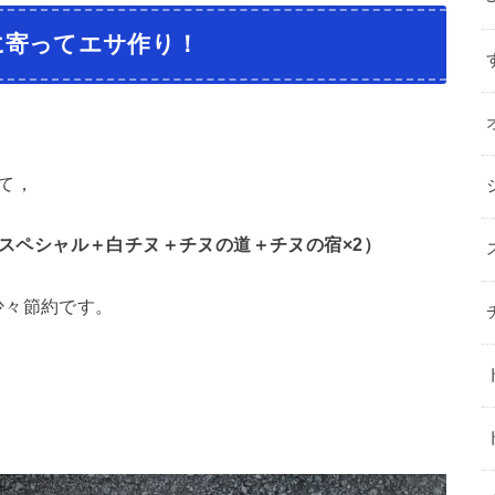
に寄ってエサ作り！
て，
ムギスペシャル＋白チヌ＋チヌの道＋チヌの宿×2）
少々節約です。