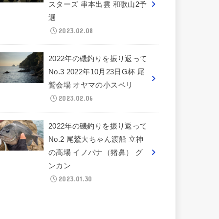
スターズ 串本出雲 和歌山2予
選
2023.02.08
2022年の磯釣りを振り返って
No.3 2022年10月23日G杯 尾
鷲会場 オヤマの小スベリ
2023.02.06
2022年の磯釣りを振り返って
No.2 尾鷲大ちゃん渡船 立神
の高場 イノバナ（猪鼻） グ
ンカン
2023.01.30