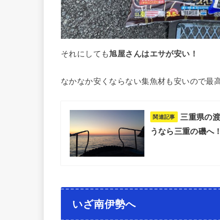
それにしても
旭屋さんはエサが安い！
なかなか安くならない集魚材も安いので最
三重県の渡
関連記事
うなら三重の磯へ
いざ南伊勢へ