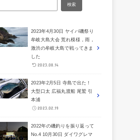
検索
2023年4月30日 ヤイバ磯祭り
牟岐大島大会 荒れ模様，雨，
激渋の牟岐大島で戦ってきま
した
2023.08.14
2023年2月5日 寺島で出た！
大型口太 広福丸渡船 尾鷲 引
本浦
2023.02.19
2022年の磯釣りを振り返って
No.4 10月30日 ダイワグレマ