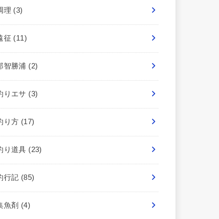
調理
(3)
遠征
(11)
那智勝浦
(2)
釣りエサ
(3)
釣り方
(17)
釣り道具
(23)
釣行記
(85)
集魚剤
(4)