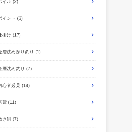
ボイル
(2)
ポイント
(3)
仕掛け
(17)
全層沈め探り釣り
(1)
全層沈め釣り
(7)
初心者必見
(18)
尾鷲
(11)
撒き餌
(7)