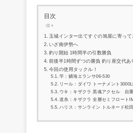
目次
玉城インター出てすぐの旭屋に寄って
いざ南伊勢へ
釣り開始 1時間半の引数勝負
前後半1時間ずつの勝負 釣り座交代あ
今回の使用タックル！
竿：鱗海エランサ06-530
リール：ダイワ トーナメント3000L
ウキ：キザクラ 黒魂アクセル 自
道糸：キザクラ 全層セミフロートIMPU
ハリス：サンライン トルネード松田