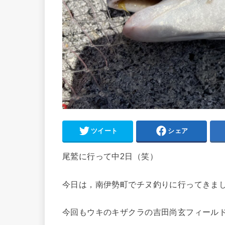
ツイート
シェア
尾鷲に行って中2日（笑）
今日は，南伊勢町でチヌ釣りに行ってきま
今回もウキのキザクラの吉田尚玄フィール