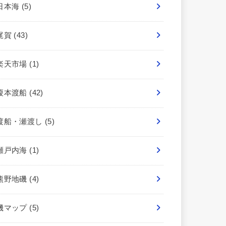
日本海
(5)
梶賀
(43)
楽天市場
(1)
榎本渡船
(42)
渡船・瀬渡し
(5)
瀬戸内海
(1)
熊野地磯
(4)
磯マップ
(5)